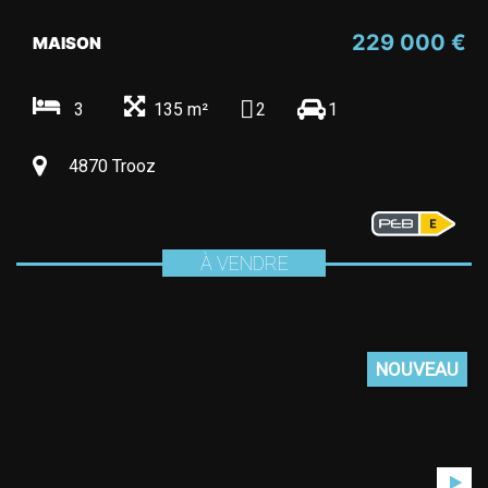
229 000 €
MAISON
3
135 m²
2
1
4870 Trooz
À VENDRE
NOUVEAU