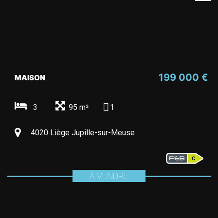
199 000 €
MAISON
3
95 m²
1
4020 Liège Jupille-sur-Meuse
À VENDRE