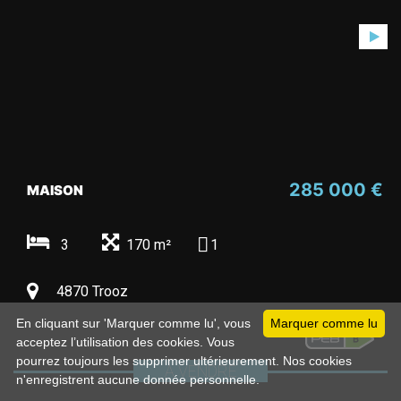
285 000 €
MAISON
3
170 m²
1
4870 Trooz
En cliquant sur 'Marquer comme lu', vous
Marquer comme lu
acceptez l’utilisation des cookies. Vous
pourrez toujours les supprimer ultérieurement. Nos cookies
À VENDRE
n'enregistrent aucune donnée personnelle.