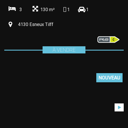
3
130 m²
1
1
4130 Esneux Tilff
À VENDRE
NOUVEAU