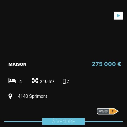
275 000 €
MAISON
4
210 m²
2
4140 Sprimont
À VENDRE