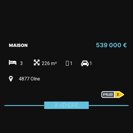
539 000 €
MAISON
3
226 m²
1
1
4877 Olne
À VENDRE