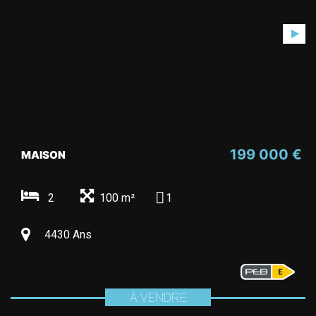
199 000 €
MAISON
2
100 m²
1
4430 Ans
À VENDRE