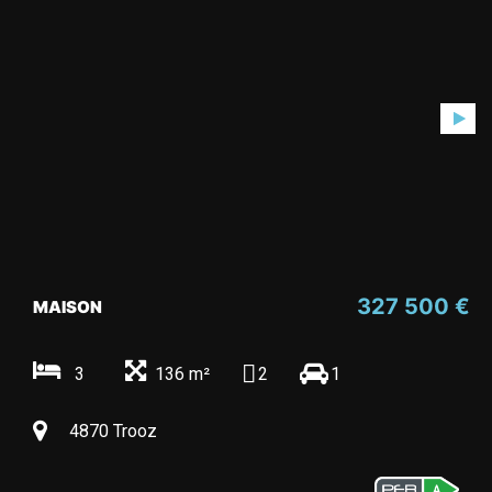
327 500 €
MAISON
3
136 m²
2
1
4870 Trooz