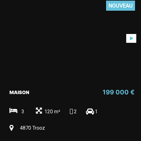
NOUVEAU
199 000 €
MAISON
3
120 m²
2
1
4870 Trooz