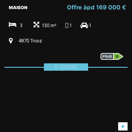
Offre àpd 169 000 €
MAISON
3
130 m²
1
1
4870 Trooz
À VENDRE