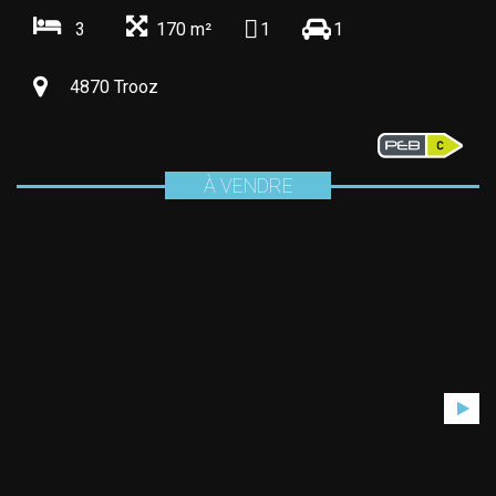
3
170 m²
1
1
4870 Trooz
À VENDRE