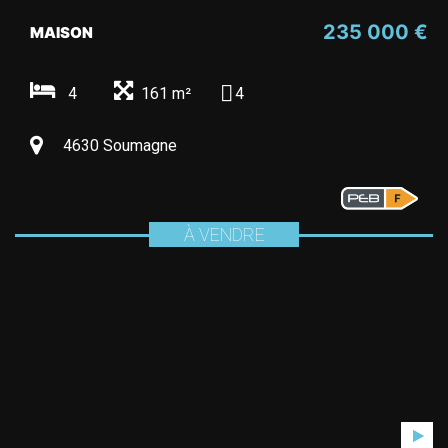
235 000 €
MAISON
4
161 m²
4
4630 Soumagne
À VENDRE