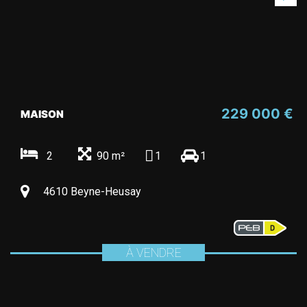
229 000 €
MAISON
2
90 m²
1
1
4610 Beyne-Heusay
À VENDRE