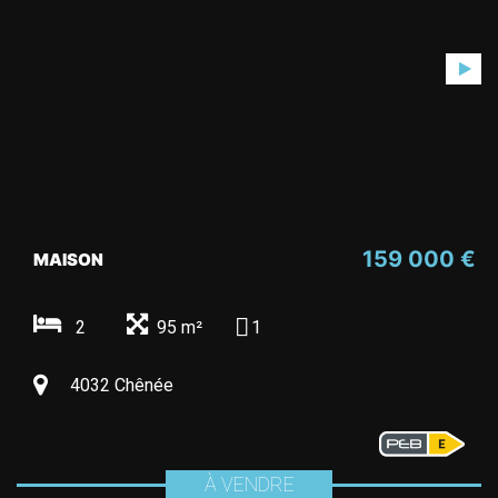
159 000 €
MAISON
2
95 m²
1
4032 Chênée
À VENDRE