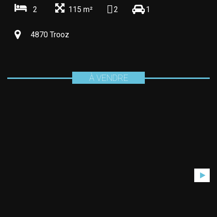
2
115 m²
2
1
4870 Trooz
À VENDRE