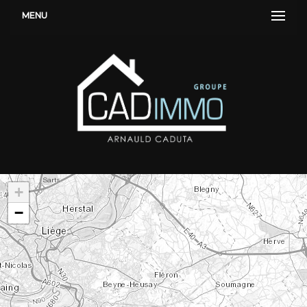
MENU
+
−