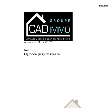
---------- Documen
Agence agréée IPI nr 503 592
Réf. :
http://www.groupecadimmo.be/